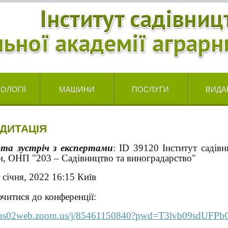
ОЛОГІЇ
МАШИНИ
ПОСЛУГИ
ВИДА
ДИТАЦІЯ
ита зустріч з експертами
: ID 39120
Інститут
садівн
и, ОНП "203 – Садівництво та виноградарство"
1 січня, 2022 16:15 Київ
читися до конференції:
//us02web.zoom.us/j/85461150840?pwd=T3lvb09sdUFP