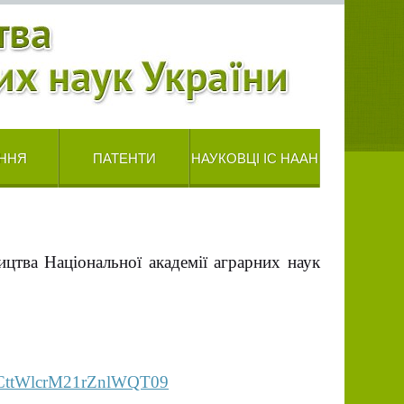
ННЯ
ПАТЕНТИ
НАУКОВЦІ ІС НААН
ицтва Національної академії аграрних наук
bCttWlcrM21rZnlWQT09