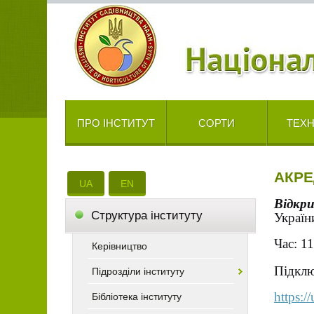
ПРО ІНСТИТУТ
СОРТИ
ТЕХН
АКРЕ
UA
EN
Відкр
Cтруктура інституту
Україн
Час: 1
Керівництво
Підклю
Підрозділи інституту
https:
Бібліотека інституту