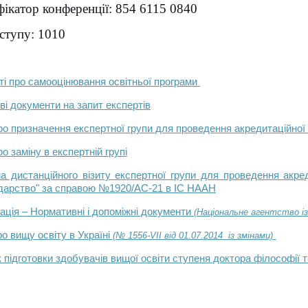
фікатор конференції: 854 6115 0840
ступу: 1010
ті про самооцінювання освітньої програми
ві документи на запит експертів
ро призначення експертної групи для проведення акредитаційної
о заміну в експертній групі
а дистанційного візиту експертної групи для проведення акре
дарство" за справою №1920/АС-21 в ІС НААН
ація – Нормативні і допоміжні документи
(Національне агентство із
ро вищу освіту в Україні
(№ 1556-VII від 01.07.2014 із змінами)
 підготовки здобувачів вищої освіти ступеня доктора філософії 