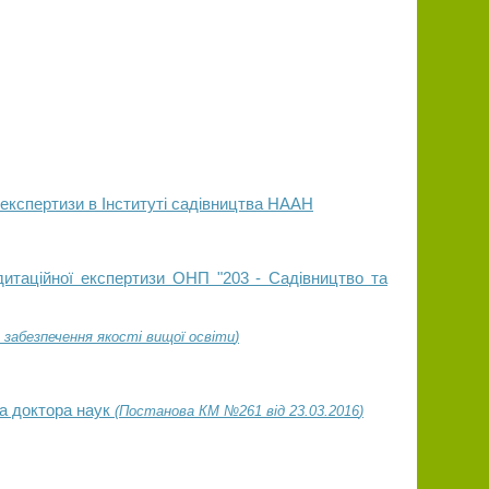
 експертизи в Інституті садівництва НААН
дитаційної експертизи ОНП "203 - Садівництво та
 забезпечення якості вищої освіти
)
та доктора наук
(Постанова КМ №261 від 23.03.2016
)