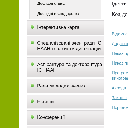
Іденти
Дослідні станції
Дослідні господарства
Код до
Інтерактивна карта
Відомос
Спеціалізовані вчені ради ІС
Додатко
НААН із захисту дисертацій
Наказ п
Наказ пр
Аспірантура та докторантура
ІС НААН
Програм
виногра
Рада молодих вчених
Акредит
Закон п
Новини
Порядок
Конференції