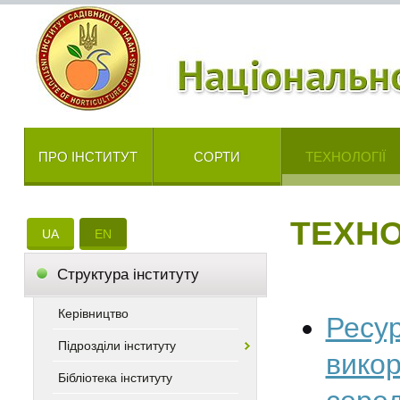
ПРО ІНСТИТУТ
СОРТИ
ТЕХНОЛОГІЇ
ТЕХНО
UA
EN
Cтруктура інституту
Керівництво
Ресур
Підрозділи інституту
вико
Бібліотека інституту