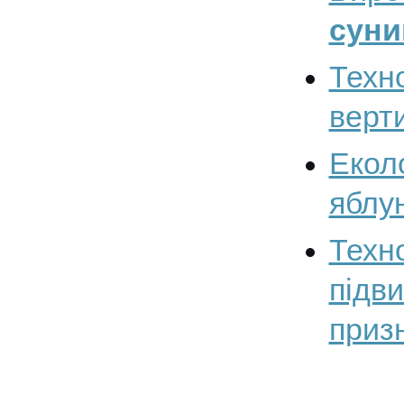
суни
Техн
верт
Екол
яблун
Техн
підв
приз