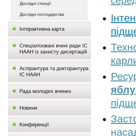
серед
Дослідні станції
Дослідні господарства
Інте
підщ
Інтерактивна карта
Тех
Спеціалізовані вчені ради ІС
НААН із захисту дисертацій
карли
Аспірантура та докторантура
Ресу
ІС НААН
ябл
Рада молодих вчених
підщ
Новини
Зас
Конференції
наса