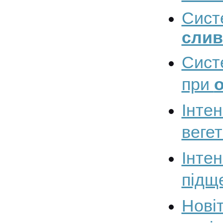
Сист
слив
Сис
при
Інт
веге
Інте
підщ
Нові