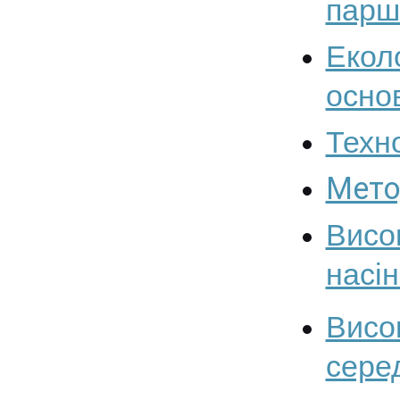
парш
Екол
осно
Техн
Мето
Вис
насін
Вис
сере