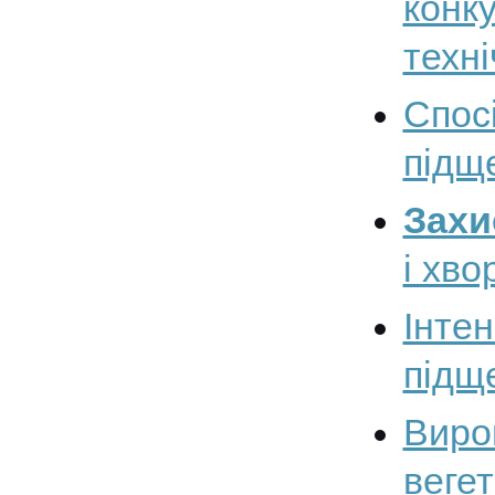
конк
техн
Спос
підщ
Захи
і хво
Інте
підщ
Вир
веге