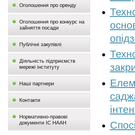
Оголошення про оренду
Техн
Оголошення про конкурс на
осно
зайняття посади
опідз
Публічні закупівлі
Техн
Діяльність підприємств
закр
мережі інституту
Елем
Наші партнери
сад
Контакти
інте
Нормативно-правові
Спос
документи ІС НААН