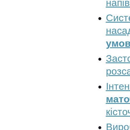
напі
Сист
наса
умов
Заст
розс
Інтен
мато
кісто
Виро