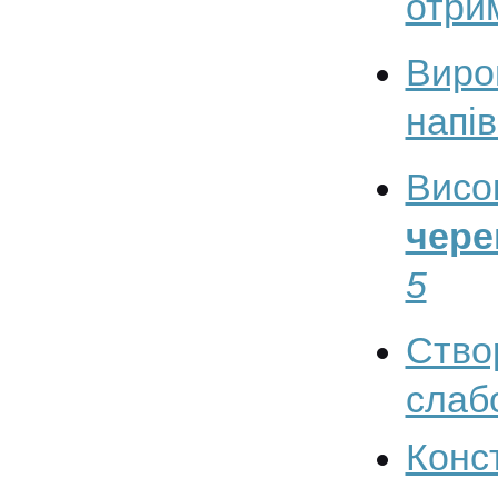
отрим
Виро
напі
Висо
чере
5
Ство
слаб
Конс