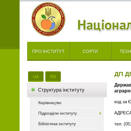
ПРО ІНСТИТУТ
СОРТИ
ТЕХН
ДП Д
UA
EN
Держав
Cтруктура інституту
аграрн
код за
Керівництво
АДРЕС
Підрозділи інституту
Бібліотека інституту
тел.
(05