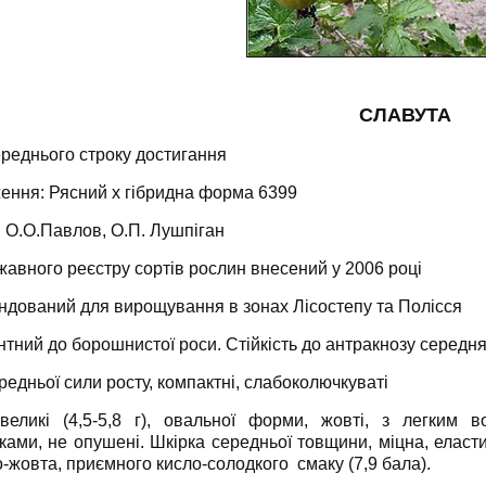
СЛАВУТА
реднього строку достигання
ення: Рясний х гібридна форма 6399
 О.О.Павлов, О.П. Лушпіган
авного реєстру сортів рослин внесений у 2006 році
ндований для вирощування в зонах Лісостепу та Полісся
тний до борошнистої роси. Стійкість до антракнозу середня
редньої сили росту, компактні, слабоколючкуваті
великі (4,5-5,8 г), овальної форми, жовті, з легким
ами, не опушені. Шкірка середньої товщини, міцна, еласти
-жовта, приємного кисло-солодкого смаку (7,9 бала).