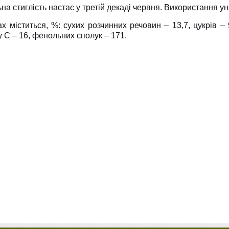
на стиглість настає у третій декаді червня. Використання у
х міститься, %: сухих розчинних речовин – 13,7, цукрів – 9
у С – 16, фенольних сполук – 171.