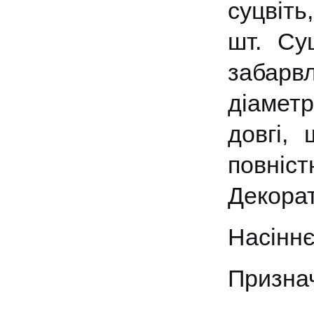
суцвіть
шт. Су
забарв
діамет
довгі, 
повні
Декорат
Насіннє
Призна