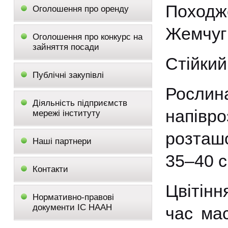
Походже
Оголошення про оренду
Жемчуг
Оголошення про конкурс на
зайняття посади
Стійкий
Публічні закупівлі
Росли
Діяльність підприємств
напівро
мережі інституту
розташо
Наші партнери
35–40 с
Контакти
Цвітінн
Нормативно-правові
документи ІС НААН
час мас