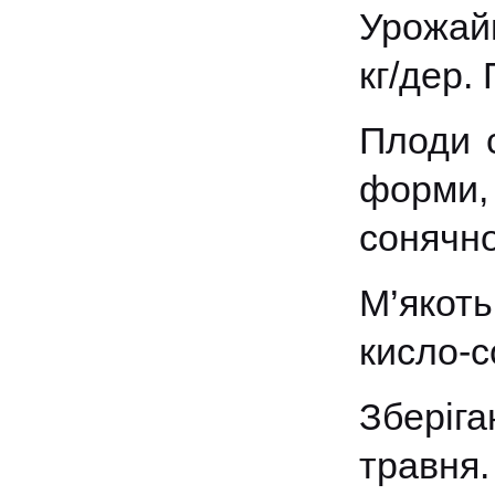
Урожайн
кг/дер.
Плоди с
форми, 
сонячно
М’якоть
кисло-с
Зберіг
травня.