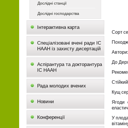
Дослідні станції
Дослідні господарства
Інтерактивна карта
Сорт се
Походж
Спеціалізовані вчені ради ІС
НААН із захисту дисертацій
Автори:
До Держ
Аспірантура та докторантура
ІС НААН
Рекомен
Стійкий
Рада молодих вчених
Кущ сер
Новини
Ягоди с
еластич
Конференції
У плода
вітамін