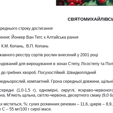
СВЯТОМИХАЙЛІВС
реднього строку достигання
ення: Йонкер Ван Тетс х Алтайська рання
 К.М. Копань, В.П. Копань
авного реєстру сортів рослин внесений у 2001 році
дований для вирощування в зонах Степу, Лісостепу та Пол
 до грибних хвороб. Посухостійкий. Швидкоплідний
едньорослий, компактний. Грона середньої довжини, щільні
ередні (1,0-1,5 г), одномірні, округлі, яскраво-червоно
на. М’якоть щільна, світло-червона, десертного смаку (9,0 
х міститься, %: сухих розчинних речовин – 11,6, цукрів – 8,9,
у С – 55 мг/100 г сирої маси.