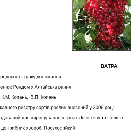
ВАТРА
реднього строку достигання
ення: Рондом х Алтайська рання
 К.М. Копань, В.П. Копань
авного реєстру сортів рослин внесений у 2008 році
ндований для вирощування в зонах Лісостепу та Полісся
 до грибних хвороб. Посухостійкий