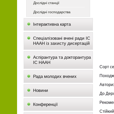
Дослідні станції
Дослідні господарства
Інтерактивна карта
Спеціалізовані вчені ради ІС
НААН із захисту дисертацій
Аспірантура та докторантура
ІС НААН
Сорт се
Походж
Рада молодих вчених
Автори:
Новини
До Держ
Рекоме
Конференції
Стійкий