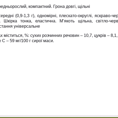
едньорослий, компактний. Грона довгі, щільні
ередні (0,9-1,3 г), одномірні, плескато-округлі, яскраво-ч
. Шкірка тонка, еластична. М’якоть щільна, світло-черв
стання універсальне
х міститься, %: сухих розчинних речовин – 10,7, цукрів – 8,1,
у С – 59 мг/100 г сирої маси.