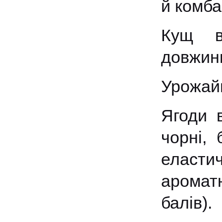
й комба
Кущ ви
довжини
Урожайн
Ягоди в
чорні, 
еласти
аромат
балів).