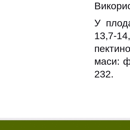
Викорис
У плод
13,7-1
пектино
маси: ф
232.