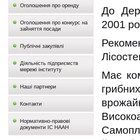
Оголошення про оренду
До Дер
2001 ро
Оголошення про конкурс на
зайняття посади
Рекоме
Публічні закупівлі
Лісосте
Діяльність підприємств
мережі інституту
Має ком
грибни
Наші партнери
врожа
Контакти
Висок
Нормативно-правові
С
амопл
документи ІС НААН