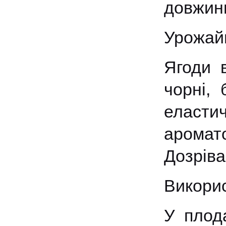
довжини
Урожайн
Ягоди в
чорні, 
еластич
аромат
Дозріва
Викорис
У плод