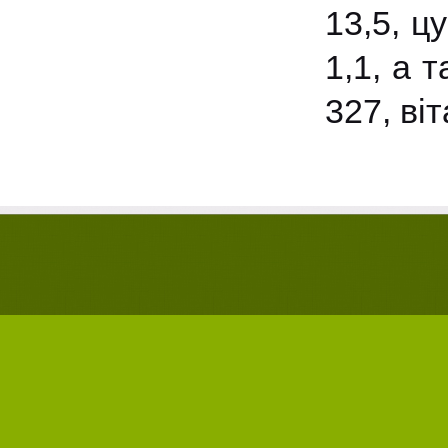
13,5, ц
1,1, а 
327, ві