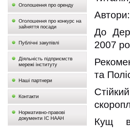
Оголошення про оренду
Автори:
Оголошення про конкурс на
зайняття посади
До Дер
2007 ро
Публічні закупівлі
Діяльність підприємств
Рекоме
мережі інституту
та Полі
Наші партнери
Стійк
Контакти
скоропл
Нормативно-правові
документи ІС НААН
Кущ ви