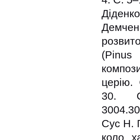
Діденко
Демченк
розвит
(Pinus
компози
церію. 
30. С.
3004.30
Сус Н. 
коло ха