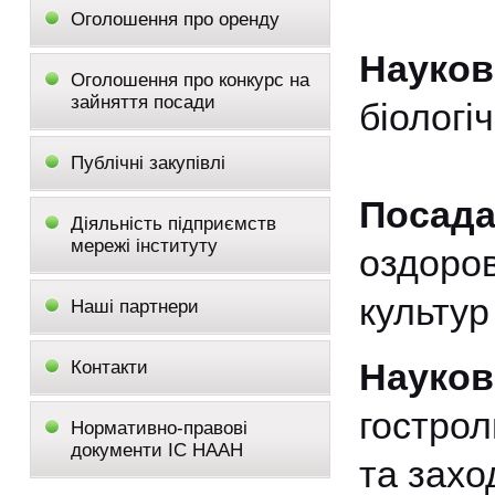
Оголошення про оренду
Науко
Оголошення про конкурс на
зайняття посади
біологі
Публічні закупівлі
Посад
Діяльність підприємств
мережі інституту
оздоро
культур
Наші партнери
Науко
Контакти
гострол
Нормативно-правові
документи ІС НААН
та захо