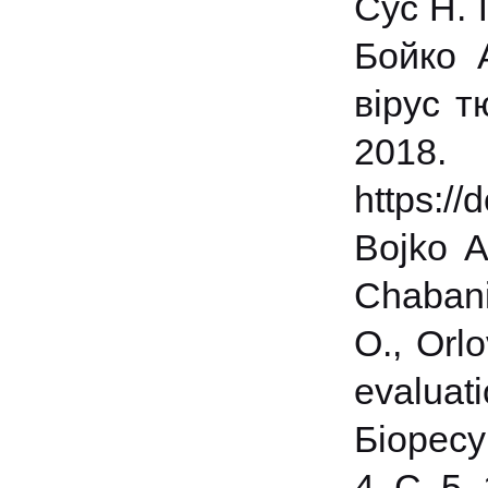
Сус Н. 
Бойко А
вірус т
2018
https:/
Bojko A
Chabani
O., Orlo
evaluat
Біоресу
4. С. 5–