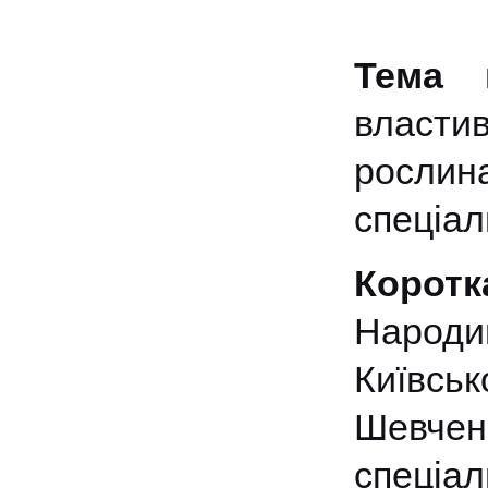
Тема 
власти
рослин
спеціал
Коротк
Народив
Київсь
Шевчен
спеціал