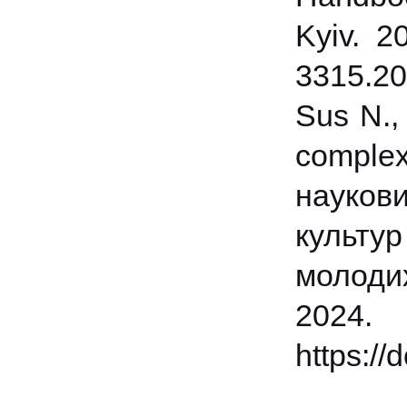
Kyiv. 2
3315.2
Sus N., 
complex
науков
культур
молодих
20
https:/