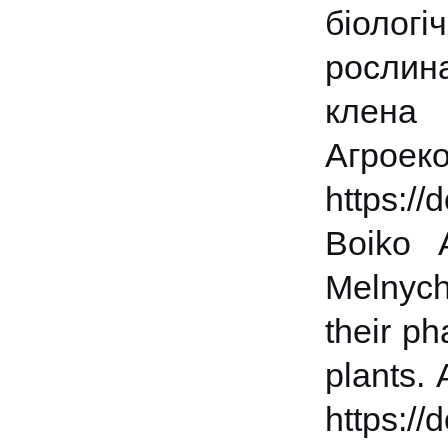
біологі
рослина
клена 
Агроек
https:/
Boiko 
Melnych
their p
plants.
https:/