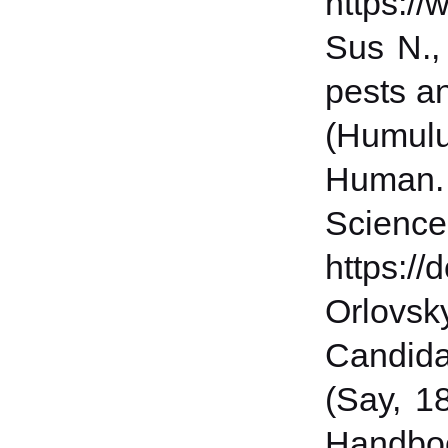
https:/
Sus N., 
pests an
(Humulu
Human. 
Scien
https:/
Orlovsk
Candida
(Say, 1
Handboo