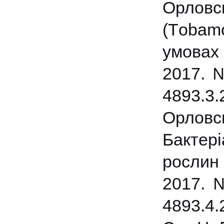
Орлов
(Тobam
умовах 
2017. №
4893.3
Орловсь
Бактер
рослин 
2017. №
4893.4