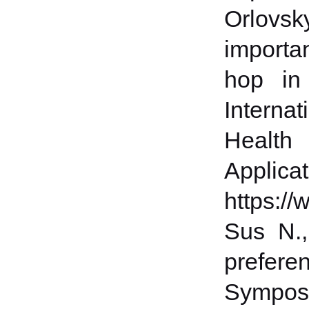
Orlovsk
importa
hop in
Intern
Health 
Applic
https:/
Sus N.,
prefere
Sympos