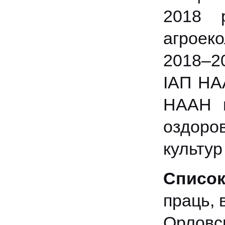
2018 р
агроеко
2018–2
ІАП НАА
НААН на
оздоро
культу
Список
праць, в
Орловс