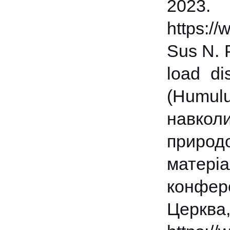
2
https:/
Sus N. P
load di
(Humu
навко
природо
матер
конфере
Цер