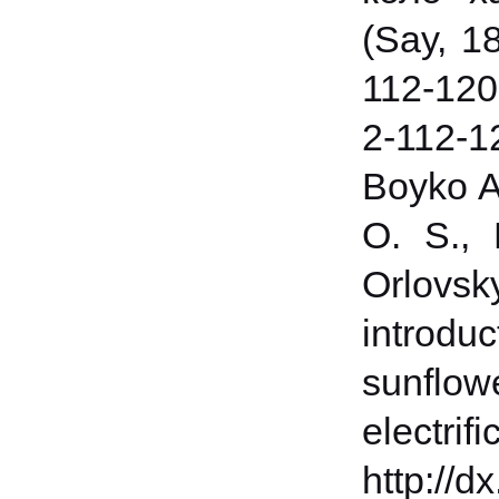
(Say, 1
112-120
2-112-1
Boyko A
O. S., 
Orlovsk
introdu
sunflo
electrif
http://