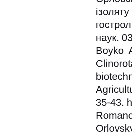
ізоляту
гостроли
наук. 03
Boyko A
Clinorot
biotech
Agricul
35-43. h
Romanc
Orlovs