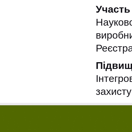
Участь
Науко
вироб
Реєстр
Підвищ
Інтегр
захисту