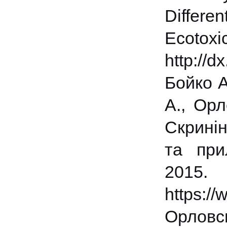
Differe
Ecotoxi
http://d
Бойко А
А., Орл
Скринін
та при
201
https:/
Орловсь