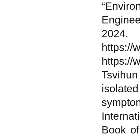
“Envir
Enginee
2024.
https:/
https:/
Tsvihun
isolat
sympto
Interna
Book of