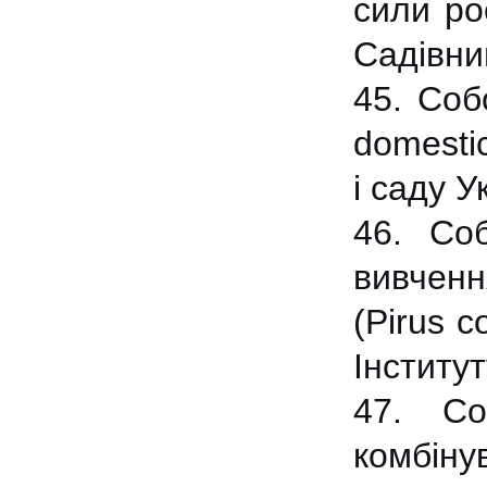
сили ро
Садівни
45. Соб
domestic
і саду У
46. Соб
вивченн
(Pirus c
Інститу
47. Со
комбінув