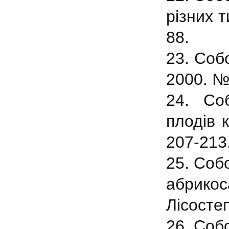
різних 
88.
23. Соб
2000. №3
24. Со
плодів 
207-213
25. Соб
абрико
Лісостеп
26. Собо