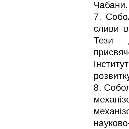
Чабани. 
7. Собо
сливи в
Тези д
присвяч
Інститу
розвитку
8. Собо
механі
механі
науково