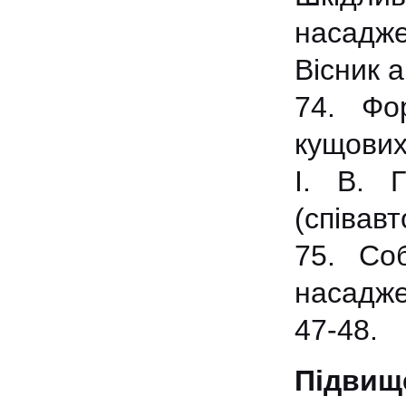
насадже
Вісник 
74. Фо
кущових
І. В. 
(співавт
75. Со
насадже
47-48.
Підвище