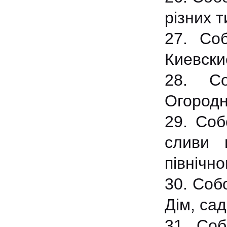
різних 
27. Со
Киевски
28. Со
Огородн
29. Соб
сливи 
північно
30. Соб
Дім, сад
31. Соб