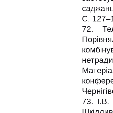
саджанц
С. 127‒
72. Те
Порівня
комбіну
нетради
Матері
конфер
Чернігів
73. І.В
Шкідли