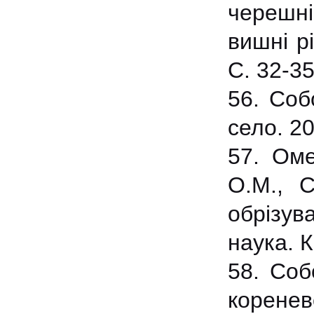
черешні
вишні р
С. 32-35
56. Соб
село. 20
57. Оме
О.М., С
обрізув
наука. К
58. Соб
коренев