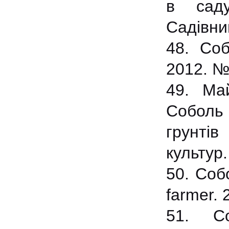
в саду
Садівни
48. Соб
2012. №
49. Май
Соболь
грунтів
культур
50. Соб
farmer. 
51. С