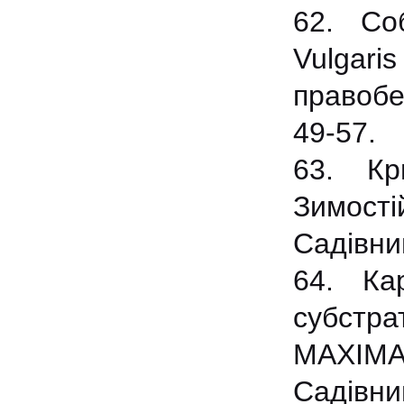
62. Со
Vulgar
правобе
49-57.
63. Кр
Зимост
Садівни
64. Ка
субстр
MAXIMA
Садівни