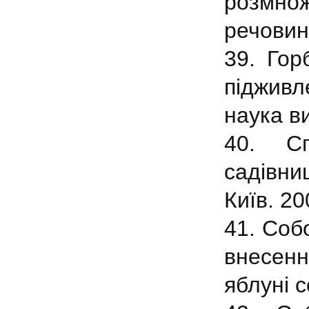
розмнож
речовин
39. Гор
підживл
наука в
40. Сп
садівни
Київ. 20
41. Собо
внесенн
яблуні 