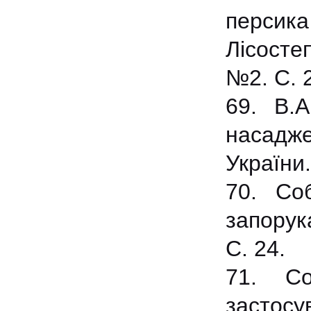
персик
Лісосте
№2. С. 
69. В.А
насадже
України
70. Со
запорук
С. 24.
71. Со
застосу