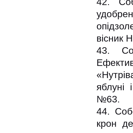
42. Со
удобрен
опідзол
вісник 
43. Со
Ефекти
«Нутрів
яблуні 
№63.
44. Соб
крон д