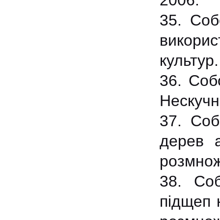
2006.
35. Соб
викорис
культур
36. Соб
Нескучн
37. Соб
дерев а
розмнож
38. Со
підщеп 