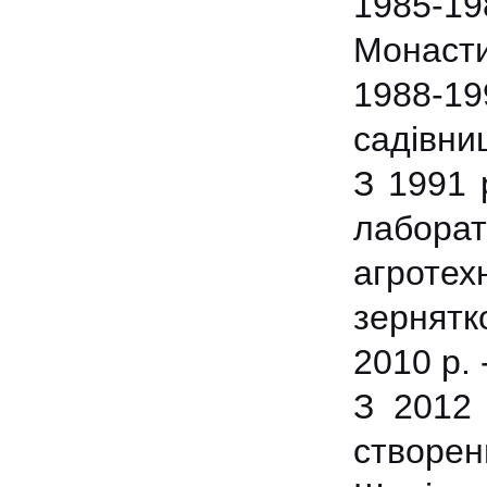
1985-19
Монасти
1988-1
садівни
З 1991 р
лаборат
агроте
зернятк
2010 р.
З 2012 
створен