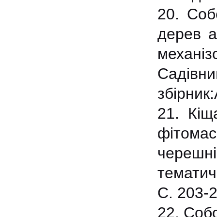
20. Соб
дерев а
меха
Садівн
збірник
21. Кіщ
фітома
черешні
тематич
С. 203-2
22. Собо