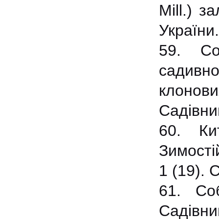
Mill.) з
України
59. Со
садивно
клонових
Садівни
60. Ки
Зимості
1 (19). 
61. Со
Садівниц