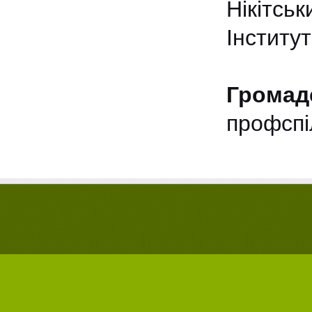
Нікітськ
Інститу
Громад
профспі