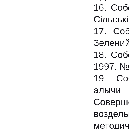
16. Соб
Сільські
17. Со
Зелений
18. Соб
1997. №2
19. Со
алычи
Совер
возделы
методич