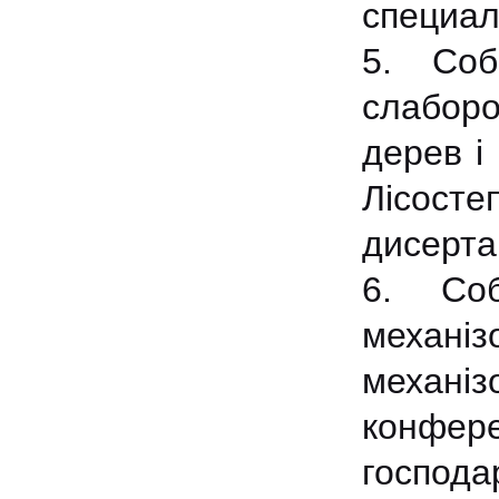
специал
5. Соб
слаборо
дерев і
Лісост
дисертац
6. Со
механі
механі
конфере
господа