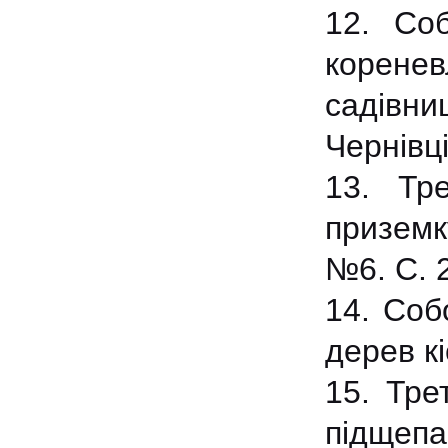
12. Со
коренев
садівни
Чернівці
13. Тр
приземк
№6. С. 
14. Соб
дерев кі
15. Тре
підщепа