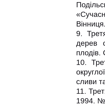
Подільс
«Сучасн
Вінниця.
9. Трет
дерев 
плодів. 
10. Тре
округло
сливи та
11. Тре
1994. №6