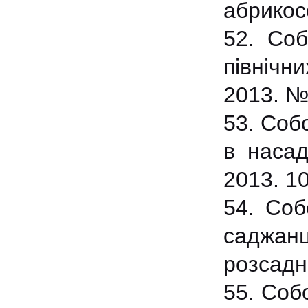
абрикос
52. Соб
північни
2013. №2
53. Соб
в насад
2013. 10
54. Соб
саджан
розсадни
55. Соб