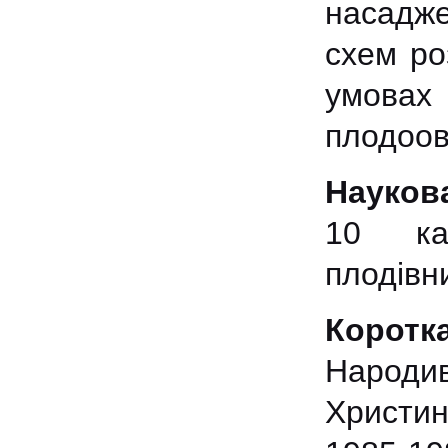
насадже
схем ро
умовах 
плодоов
Науков
10 кан
плодівн
Коротка
Народ
Христин