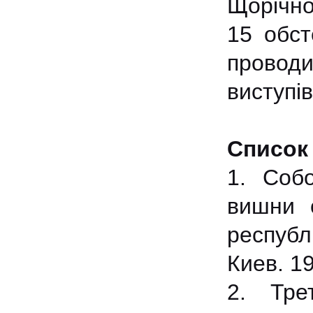
Щорічно
15 обст
проводи
виступі
Список
1. Соб
вишни 
респуб
Киев. 19
2. Тре