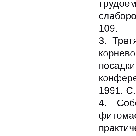
трудоем
слаборо
109.
3. Трет
корнево
посадк
конфер
1991. С.
4. Соб
фитомас
практ