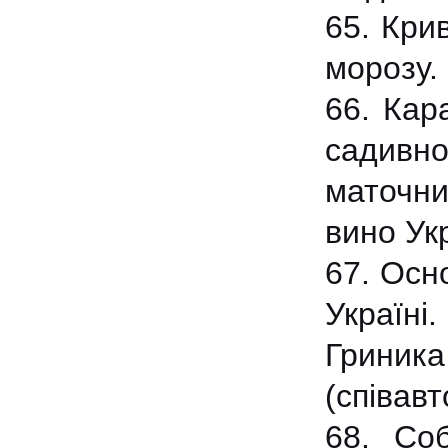
65. Кри
морозу. 
66. Кар
садивн
маточни
вино Ук
67. Осн
Україні
Гриника
(співавт
68. Со