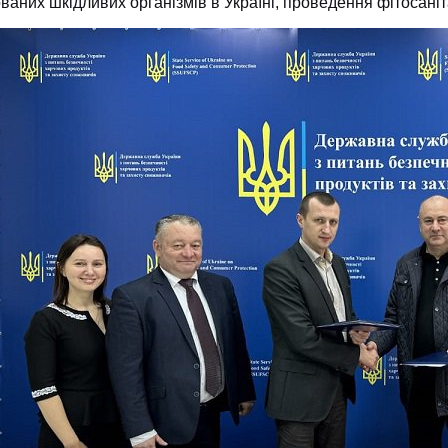
ваних шкідливих організмів в Україні, проведення фітосаніт