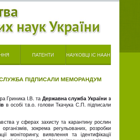
ННЯ
ПАТЕНТИ
НАУКОВЦІ ІС НААН
ВСЛУЖБА ПІДПИСАЛИ МЕМОРАНДУМ
ра Гриника І.В. та
Державна служба України з
ів
в особі т.в.о. голови Ткачука С.П. підписали
авства у сферах захисту та карантину рослин
 організмів, зокрема регульованих, розробки
ії моніторингу, виявлення та ідентифікації