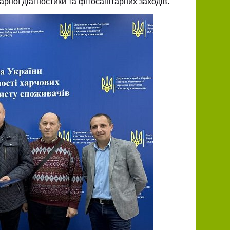
арної діагностики та фітосанітарних заходів.