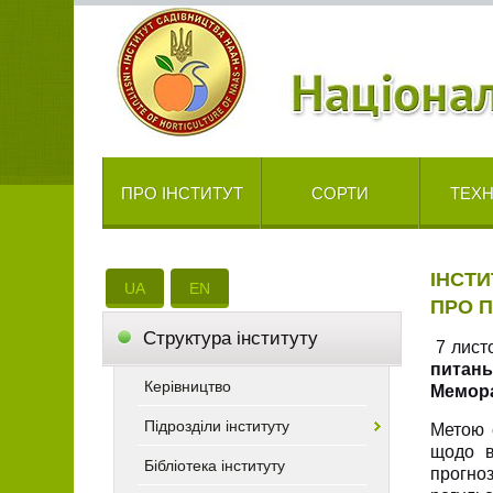
ПРО ІНСТИТУТ
СОРТИ
ТЕХН
ІНСТ
UA
EN
ПРО 
Cтруктура інституту
7 лист
питань
Керівництво
Мемора
Підрозділи інституту
Метою 
щодо в
Бібліотека інституту
прогно