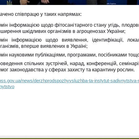
ачено співпрацю у таких напрямах:
мін інформацією щодо фітосанітарного стану угідь, плодов
ширення шкідливих організмів в агроценозах України;
мін інформацією щодо виявлення, ідентифікації, локалі
ганізмів, вперше виявлених в Україні;
мін науковими публікаціями, програмами, посібниками тощо
оведення спільних зустрічей, нарад, конференцій, семінар
мог законодавства у сферах захисту та карантину рослин.
dpss.gov.ua/news/derzhprodspozhyvsluzhba-ta-instytut-sadivnytstv
tnytstvo