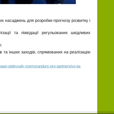
их насаджень для розробки прогнозу розвитку і
зації та ліквідації регульованих шкідливих
;
ів та інших заходів, спрямованих на реалізацію
a-naan-pidpysaly-memorandum-pro-partnerstvo-ta-