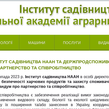
ОЛОГІЇ
МАШИНИ
ПОСЛУГИ
ВИДА
ИТУТ САДІВНИЦТВА НААН ТА ДЕРЖПРОДСПОЖИ
ПАРТНЕРСТВО ТА СПІВРОБІТНИЦТВО
опада 2023 р.
Інститут садівництва
НААН
в особі директо
 безпечності харчових продуктів та захисту споживач
ндум про партнерство та співробітництво
.
співробітництва є забезпечення реалізації вимог законод
ивчення видового складу, біології та екології шкідливих
зу їх поширення та/або занесення в Україну, координац