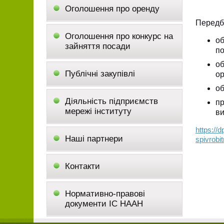
Оголошення про оренду
Передб
Оголошення про конкурс на
об
зайняття посади
по
об
Публічні закупівлі
ор
об
Діяльність підприємств
пр
мережі інституту
ви
https://
Наші партнери
spivrobi
Контакти
Нормативно-правові
документи ІС НААН