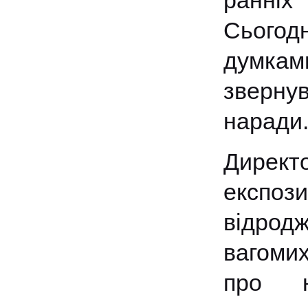
ранніх
Сьогод
думкам
зверну
наради
Директ
експози
відродж
вагомих
про не