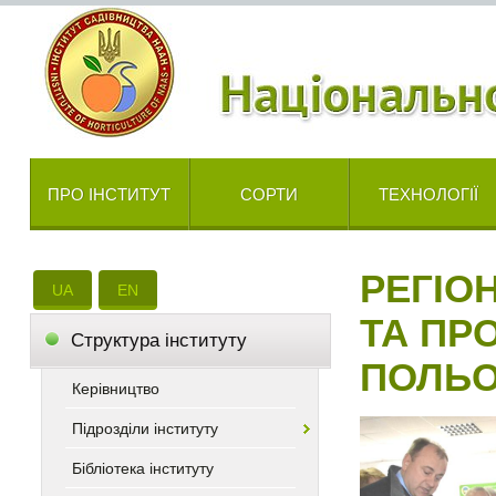
ПРО ІНСТИТУТ
СОРТИ
ТЕХНОЛОГІЇ
РЕГІО
UA
EN
ТА ПР
Cтруктура інституту
ПОЛЬО
Керівництво
Підрозділи інституту
Бібліотека інституту