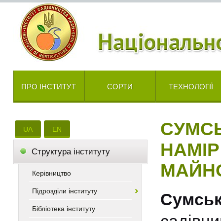
ПРО ІНСТИТУТ
СОРТИ
ТЕХНОЛОГІЇ
СУМСЬ
UA
EN
НАМІР
Cтруктура інституту
МАЙНО
Керівництво
Підрозділи інституту
Cумськ
Бібліотека інституту