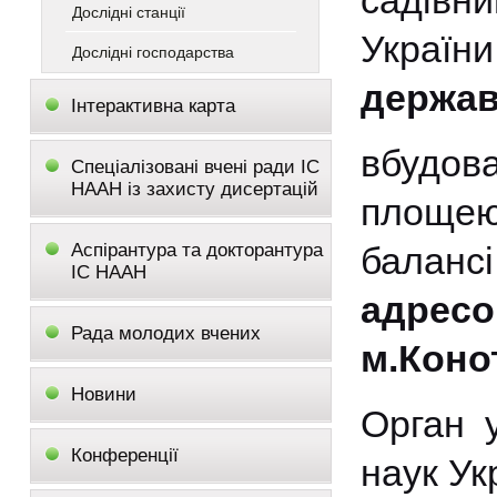
садівн
Дослідні станції
Україн
Дослідні господарства
держав
Інтерактивна карта
вбудо
Спеціалізовані вчені ради ІС
НААН із захисту дисертацій
площ
Аспірантура та докторантура
баланс
ІС НААН
адресо
Рада молодих вчених
м.Коно
Новини
Орган 
Конференції
наук Ук