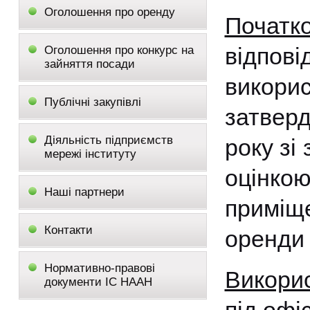
Оголошення про оренду
Початк
відпов
Оголошення про конкурс на
зайняття посади
викори
Публічні закупівлі
затвер
Діяльність підприємств
року зі
мережі інституту
оцінко
Наші партнери
приміще
Контакти
оренди 
Нормативно-правові
Викори
документи ІС НААН