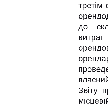
третім 
орендо
до скл
витра
орендо
оренда
провед
власни
Звіту п
місце