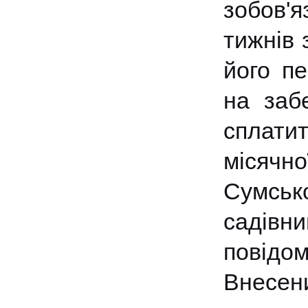
зобов'я
тижнів 
його п
на заб
сплатит
місячн
Сумськ
садівн
повідо
Внесен