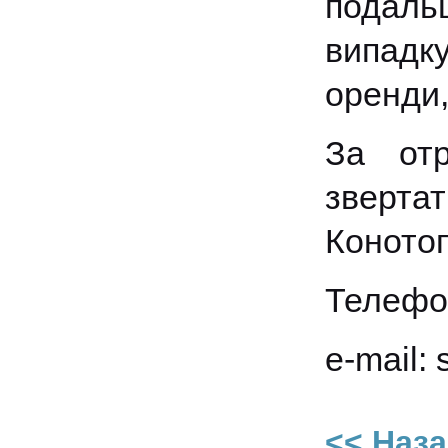
подаль
випадк
оренди,
За отр
зверта
Конотоп
Телефон
e-mail:
<< Наз