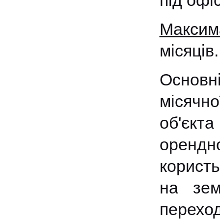
під офі
Максим
місяців.
Основн
місячно
об'єкт
орендно
корист
на зем
перехо