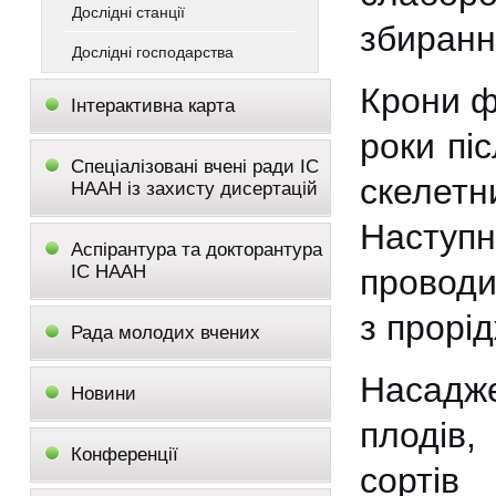
Дослідні станції
збиранн
Дослідні господарства
Крони ф
Інтерактивна карта
роки пі
Спеціалізовані вчені ради ІС
скелетн
НААН із захисту дисертацій
Наступ
Аспірантура та докторантура
ІС НААН
проводи
з прорі
Рада молодих вчених
Насадже
Новини
плодів,
Конференції
сортів