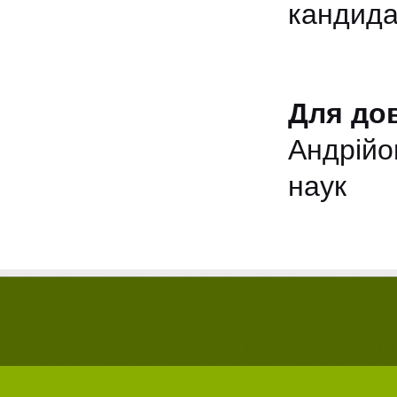
кандида
Для дов
Андрійов
наук