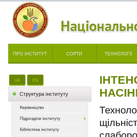
ПРО ІНСТИТУТ
СОРТИ
ТЕХНОЛОГІЇ
ІНТЕН
UA
EN
НАСІН
Cтруктура інституту
Технол
Керівництво
Підрозділи інституту
щільніс
Бібліотека інституту
слаборо