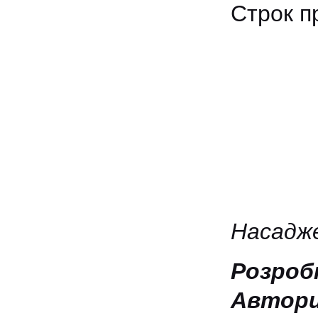
Строк п
Насадже
Розроб
Автори