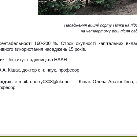
Насадження вишні сорту Ночка на під
на четвертому році після са
рентабельності 160-200 %. Строк окупності капітальних вкла
ивного використання насаджень 15 років.
ик - Інститут садівництва НААН
.А. Кіщак, доктор с.-г. наук, професор
відок
: e-mail: cherry0308@ukr.net – Кіщак Олена Анатоліївна, з
рофесор