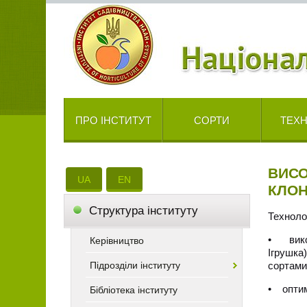
ПРО ІНСТИТУТ
СОРТИ
ТЕХН
ВИСО
UA
EN
КЛОН
Cтруктура інституту
Техноло
• викор
Керівництво
Ігрушка
Підрозділи інституту
сортами
• оптим
Бібліотека інституту