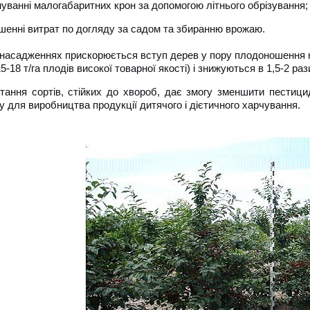
ванні малогабаритних крон за допомогою літнього обрізування;
енні витрат по догляду за садом та збиранню врожаю.
 насадженнях прискорюється вступ дерев у пору плодоношення на
-18 т/га плодів високої товарної якості) і знижуються в 1,5-2 раз
тання сортів, стійких до хвороб, дає змогу зменшити пестиц
у для виробництва продукції дитячого і дієтичного харчування.