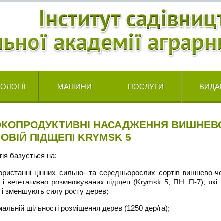
ОЛОГІЇ
МАШИНИ
ПОСЛУГИ
ВИДА
КОПРОДУКТИВНІ НАСАДЖЕННЯ ВИШНЕВО
ОВІЙ ПІДЩЕПІ KRYMSK 5
гія базується на:
истанні цінних сильно- та середньорослих сортів вишнево-ч
) і вегетативно розмножуваних підщеп (Krymsk 5, ПН, П-7), як
 і зменшують силу росту дерев;
альній щільності розміщення дерев (1250 дер/га);