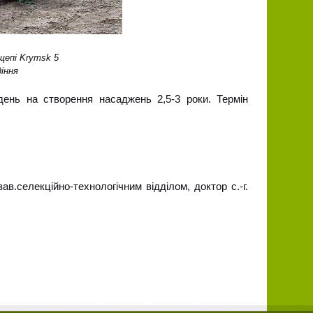
щепі Krymsk 5
діння
день на створення насаджень 2,5-3 роки. Термін
ав.селекційно-технологічним відділом, доктор с.-г.