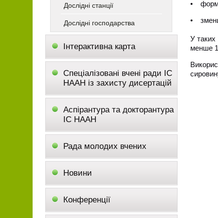
• форму
Дослідні станції
• зменш
Дослідні господарства
У таких
Інтерактивна карта
менше 15
Викорис
Спеціалізовані вчені ради ІС
сировин
НААН із захисту дисертацій
Аспірантура та докторантура
ІС НААН
Рада молодих вчених
Новини
Конференції