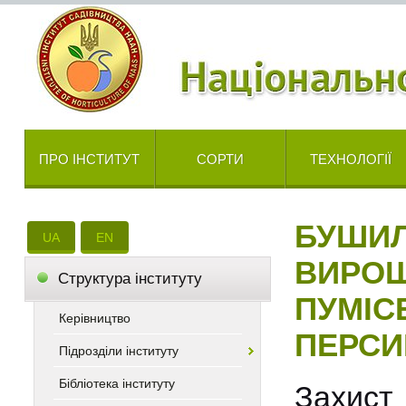
ПРО ІНСТИТУТ
СОРТИ
ТЕХНОЛОГІЇ
БУШИЛ
UA
EN
ВИРОЩ
Cтруктура інституту
ПУМІСЕ
Керівництво
ПЕРСИ
Підрозділи інституту
Бібліотека інституту
Захист