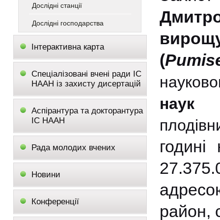
Дослідні станції
Дмитр
Дослідні господарства
вирощ
Інтерактивна карта
(
Pumise
Спеціалізовані вчені ради ІС
науково
НААН із захисту дисертацій
наук
Аспірантура та докторантура
ІС НААН
плодів
годині 
Рада молодих вчених
27.375.
Новини
адресо
Конференції
район, 