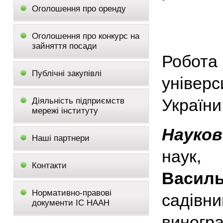
Оголошення про оренду
Оголошення про конкурс на
зайняття посади
Робота
Публічні закупівлі
універс
України
Діяльність підприємств
мережі інституту
Науков
Наші партнери
наук
Контакти
Василь
Нормативно-правові
садівн
документи ІС НААН
виногр