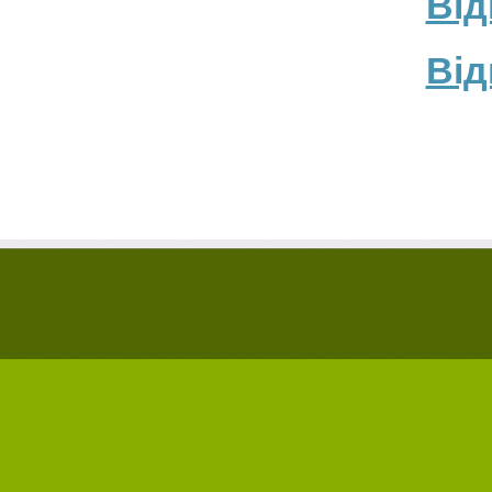
Від
Від