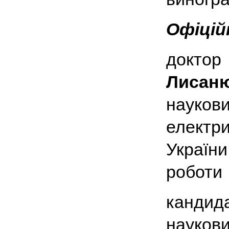
Офіцій
доктор
Лисан
науко
електр
України
роботи
кандид
науков