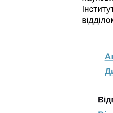
Інстит
відділо
А
Д
Відгук