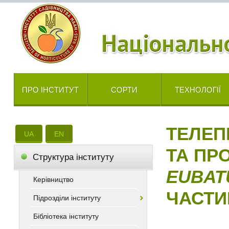
ПРО ІНСТИТУТ
СОРТИ
ТЕХНОЛОГІЇ
ТЕЛЕП
UA
EN
ТА ПР
Cтруктура інституту
EUBA
Керівництво
ЧАСТИ
Підрозділи інституту
Бібліотека інституту