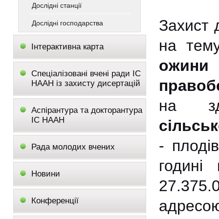
Дослідні станції
Захист 
Дослідні господарства
на тем
Інтерактивна карта
ожини
Спеціалізовані вчені ради ІС
правобе
НААН із захисту дисертацій
на зд
Аспірантура та докторантура
ІС НААН
сільсь
- плоді
Рада молодих вчених
годині 
Новини
27.375.
Конференції
адрес